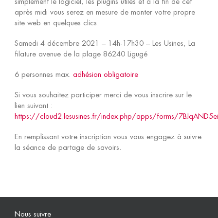
simplement le logiciel, les plugins utiles et à la fin de cet
après midi vous serez en mesure de monter votre propre
site web en quelques clics.
Machines
Samedi 4 décembre 2021 – 14h-17h30 – Les Usines, La
filature avenue de la plage 86240 Ligugé
Prestations
6 personnes max.
adhésion obligatoire
Tarifs
Si vous souhaitez participer merci de vous inscrire sur le
lien suivant :
https://cloud2.lesusines.fr/index.php/apps/forms/7BJqAND5e
En remplissant votre inscription vous vous engagez à suivre
la séance de partage de savoirs.
Nous suivre