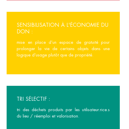
SENSIBILISATION À L'ÉCONOMIE DU
DON :
mise en place d’un espace de gratuité pour
prolonger la vie de certains objets dans une
logique d’usage plutôt que de propriété.
TRI SÉLECTIF :
tri des déchets produits par les utilisateur.rice.s
du lieu / réemploi et valorisation.