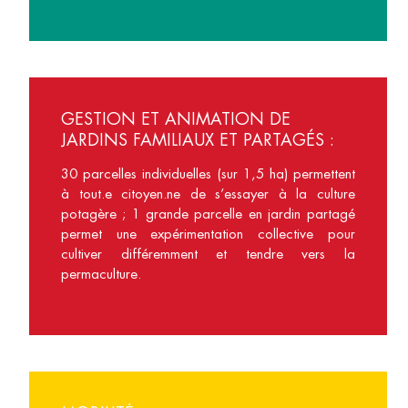
GESTION ET ANIMATION DE
JARDINS FAMILIAUX ET PARTAGÉS :
30 parcelles individuelles (sur 1,5 ha) permettent
à tout.e citoyen.ne de s’essayer à la culture
potagère ; 1 grande parcelle en jardin partagé
permet une expérimentation collective pour
cultiver différemment et tendre vers la
permaculture.