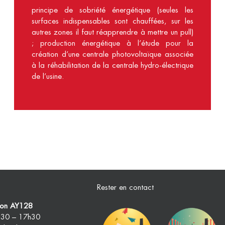
principe de sobriété énergétique (seules les
surfaces indispensables sont chauffées, sur les
autres zones il faut réapprendre à mettre un pull)
; production énergétique à l’étude pour la
création d’une centrale photovoltaïque associée
à la réhabilitation de la centrale hydro-électrique
de l’usine.
Rester en contact
tion AY128
9h30 – 17h30