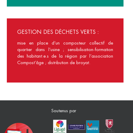
GESTION DES DÉCHETS VERTS :
mise en place d’un composteur collectif de
quartier dans l’usine ; sensibilisation-formation
des habitant.e.s de la région par l’association
Compost’âge ; distribution de broyat.
Soutenus par