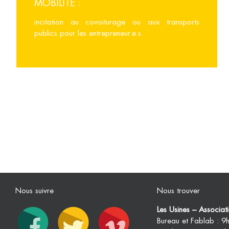
MOBILITÉ :
incitation au covoiturage ou aux transports
publics pour les entrepreneur.e.s.
Nous suivre
Nous trouver
Les Usines – Associa
Bureau et Fablab : 