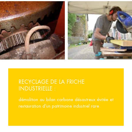
RECYCLAGE DE LA FRICHE
INDUSTRIELLE :
démolition au bilan carbone désastreux évitée et
restauration d’un patrimoine industriel rare.