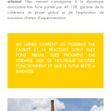
artisanat
. Elles viennent s’amalgamer à la dynamique
associative très forte portée par AY 128, garante de la
cohérence du projet global et de l’exploration de
nouveaux champs d’expérimentation.
LES USINES OUVRENT LES POSSIBLES PAR
L’AGILITÉ ET LA RÉACTIVITÉ DONT ELLES
FONT PREUVE. ELLES PROUVENT PAR
L’EXEMPLE QUE DE NOUVEAUX MODÈLES
FONCTIONNENT ET QUE LE FUTUR RESTE À
INVENTER