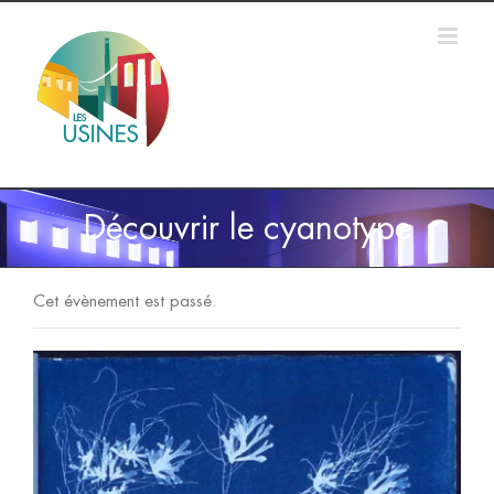
Passer
au
contenu
Découvrir le cyanotype
Cet évènement est passé.