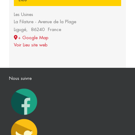
Les Usines
La Filature - Avenue de la Plage
Ligugé
,
86240
France
+ Google Map
Voir Lieu site web
Nous suivre