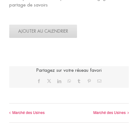
partage de savoirs
AJOUTER AU CALENDRIER
Partagez sur votre réseau favori
Facebook
X
LinkedIn
WhatsApp
Tumblr
Pinterest
Email
Marché des Usines
Marché des Usines