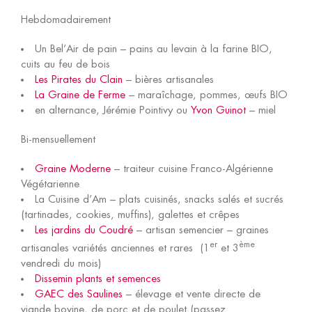
Hebdomadairement
Un Bel’Air de pain – pains au levain à la farine BIO,
cuits au feu de bois
Les Pirates du Clain
– bières artisanales
La Graine de Ferme
– maraîchage, pommes, œufs BIO
en alternance, Jérémie Pointivy ou
Yvon Guinot
– miel
Bi-mensuellement
Graine Moderne
– traiteur cuisine Franco-Algérienne
Végétarienne
La Cuisine d’Am – plats cuisinés, snacks salés et sucrés
(tartinades, cookies, muffins), galettes et crêpes
Les jardins du Coudré
– artisan semencier – graines
er
ème
artisanales variétés anciennes et rares (1
et 3
vendredi du mois)
Dissemin plants et semences
GAEC des Saulines
– élevage et vente directe de
viande bovine, de porc et de poulet (passez