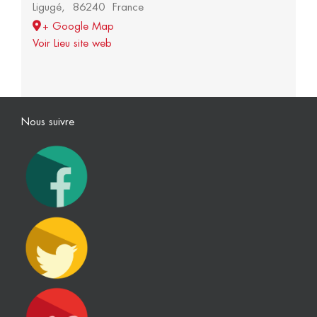
Ligugé
,
86240
France
+ Google Map
Voir Lieu site web
Nous suivre