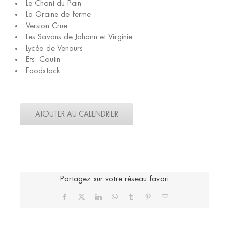
Le Chant du Pain
La Graine de ferme
Version Crue
Les Savons de Johann et Virginie
Lycée de Venours
Ets. Coutin
Foodstock
AJOUTER AU CALENDRIER
Partagez sur votre réseau favori
Facebook
X
LinkedIn
WhatsApp
Tumblr
Pinterest
Email