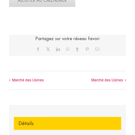
AJOUTER AU CALENDRIER
Partagez sur votre réseau favori
Facebook
X
LinkedIn
WhatsApp
Tumblr
Pinterest
Email
Marché des Usines
Marché des Usines
Détails