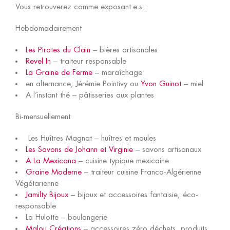
Vous retrouverez comme exposant.e.s :
Hebdomadairement
Les Pirates du Clain
– bières artisanales
Revel In
– traiteur responsable
La Graine de Ferme
– maraîchage
en alternance, Jérémie Pointivy ou
Yvon Guinot
– miel
A l’instant thé – pâtisseries aux plantes
Bi-mensuellement
Les Huîtres Magnat – huîtres et moules
Les Savons de Johann et Virginie
– savons artisanaux
A La Mexicana
– cuisine typique mexicaine
Graine Moderne
– traiteur cuisine Franco-Algérienne
Végétarienne
Jamilty Bijoux
– bijoux et accessoires fantaisie, éco-
responsable
La Hulotte – boulangerie
Malou Créations
– accessoires zéro déchets, produits