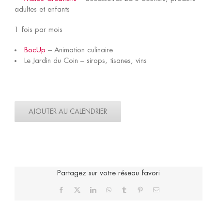
adultes et enfants
1 fois par mois
BocUp
– Animation culinaire
Le Jardin du Coin – sirops, tisanes, vins
AJOUTER AU CALENDRIER
Partagez sur votre réseau favori
Facebook
X
LinkedIn
WhatsApp
Tumblr
Pinterest
Email