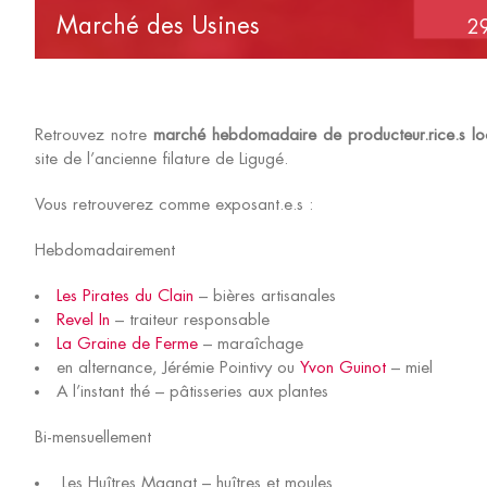
Marché des Usines
29
Retrouvez notre
marché hebdomadaire de producteur.rice.s loc
site de l’ancienne filature de Ligugé.
Vous retrouverez comme exposant.e.s :
Hebdomadairement
Les Pirates du Clain
– bières artisanales
Revel In
– traiteur responsable
La Graine de Ferme
– maraîchage
en alternance, Jérémie Pointivy ou
Yvon Guinot
– miel
A l’instant thé – pâtisseries aux plantes
Bi-mensuellement
Les Huîtres Magnat – huîtres et moules