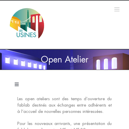
Passer
au
contenu
Open Atelier
Navigation
à
bascule
Les open ateliers sont des temps d’ouverture du
Accueil
fablab destinés aux échanges entre adhérents et
à l’accueil de nouvelles personnes intéressées.
Formations
Pour les nouveaux arrivants, une présentation du