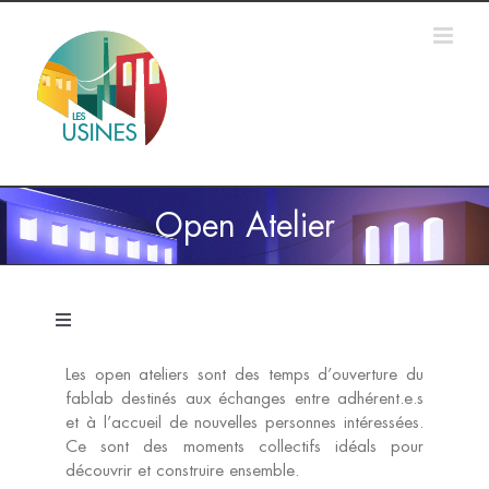
Passer
au
contenu
Open Atelier
Navigation
à
bascule
Les open ateliers sont des temps d’ouverture du
Accueil
fablab destinés aux échanges entre adhérent.e.s
et à l’accueil de nouvelles personnes intéressées.
Ce sont des moments collectifs idéals pour
Formations
découvrir et construire ensemble.