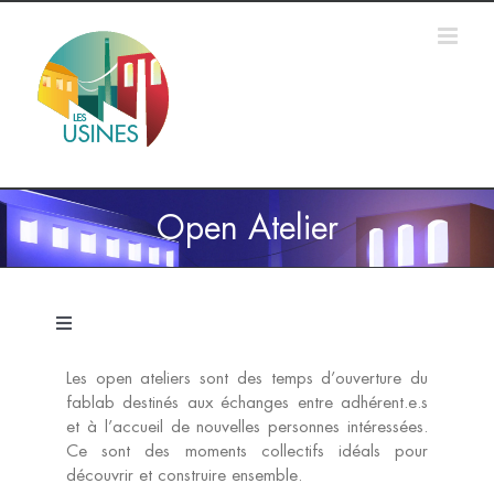
Passer
au
contenu
Open Atelier
Navigation
à
bascule
Les open ateliers sont des temps d’ouverture du
Accueil
fablab destinés aux échanges entre adhérent.e.s
et à l’accueil de nouvelles personnes intéressées.
Ce sont des moments collectifs idéals pour
Formations
découvrir et construire ensemble.