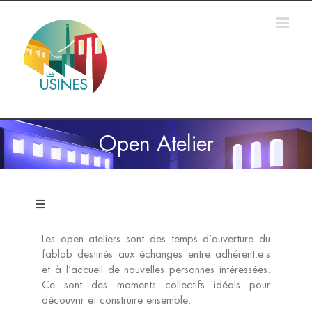
Passer
au
contenu
Open Atelier
Navigation
à
bascule
Les open ateliers sont des temps d’ouverture du
Accueil
fablab destinés aux échanges entre adhérent.e.s
et à l’accueil de nouvelles personnes intéressées.
Ce sont des moments collectifs idéals pour
Formations
découvrir et construire ensemble.