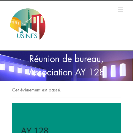
Passer
au
contenu
Réunion de bureau,
Association AY 128
Cet évènement est passé.