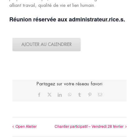
alliant travail, qualité de vie et lien humain.
Réunion réservée aux administrateur.rice.s.
AJOUTER AU CALENDRIER
Partagez sur votre réseau favori
Facebook
X
LinkedIn
WhatsApp
Tumblr
Pinterest
Email
Open Atelier
Chantier participatif – Vendredi 28 février