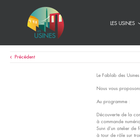
Passer
au
contenu
LES USINES
Précédent
Le Fablab des Usines
Nous vous proposons 8
Au programme :
Découverte de la con
à commande numériq
Suivi d’un atelier de
à tour de rôle sur tr