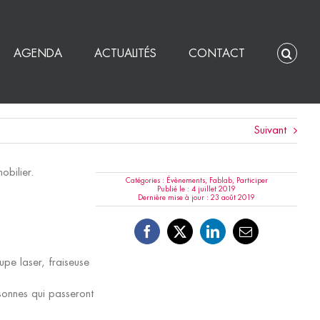
AGENDA
ACTUALITÉS
CONTACT
Suivant
obilier.
Catégories :
Évènements
,
Fablab
,
Participer
Publié le : 4 juillet 2019
Dernière mise à jour : 23 août 2019
pe laser, fraiseuse
rsonnes qui passeront