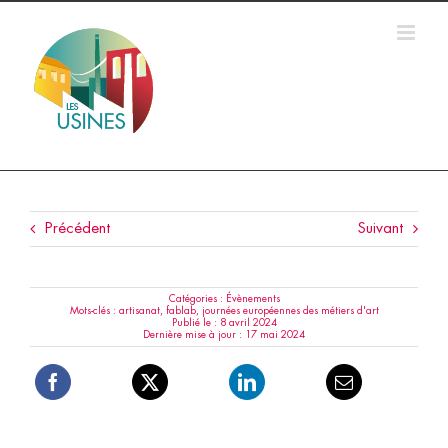
Passer
au
contenu
Précédent
Suivant
Catégories :
Évènements
Mots-clés :
artisanat
,
fablab
,
journées européennes des métiers d'art
Publié le : 8 avril 2024
Dernière mise à jour : 17 mai 2024