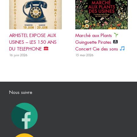
ARHISTEL EXPOSE AUX
Marché aux Plants
USINES – LES 150 ANS
Guinguette Pirates
DU TELEPHONE
Concert Cie des sons
16 juin 2026
15 mai 2026
Nous suivre