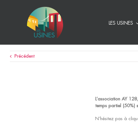
Passer
au
contenu
LES USINES
Précédent
L’association AY 128
temps partiel (50%) 
N’hésitez pas à cliqu