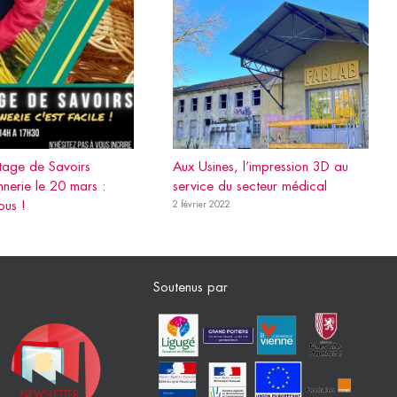
rtage de Savoirs
Aux Usines, l’impression 3D au
nnerie le 20 mars :
service du secteur médical
ous !
2 février 2022
Soutenus par