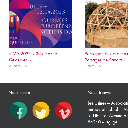
JEMA 2023 « Sublimez le
Participez aux prochai
Quotidien »
Partages de Savoirs !
21 mars 2023
7 mars 2022
Nous suivre
Nous trouver
Les Usines – Associa
Bureau et Fablab : 
La Filature, Avenue d
86240 – Ligugé