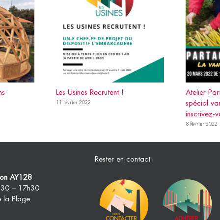
ns
Les Usines Recrutent !
Atelier Pa
spécial va
11 février 2022
inscrivez-v
8 février 2022
Rester en contact
tion AY128
9h30 – 17h30
e la Plage