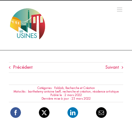
Passer
au
contenu
Précédent
Suivant
Catégories :
Fablab
,
Recherche et Création
Mots-clés :
barthelemy antoine loeff
,
recherche et création
,
résidence artistique
Publié le : 2 mars 2022
Dernière mise à jour : 23 mars 2022